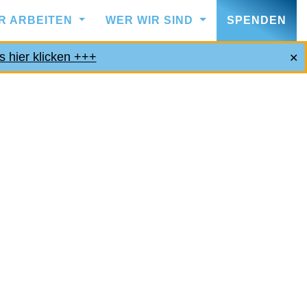
IR ARBEITEN
WER WIR SIND
SPENDEN
s hier klicken +++
✕