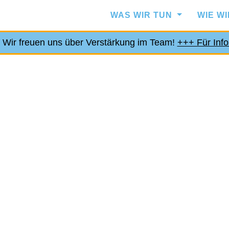
WAS WIR TUN
WIE W
Wir freuen uns über Verstärkung im Team!
+++ Für Info