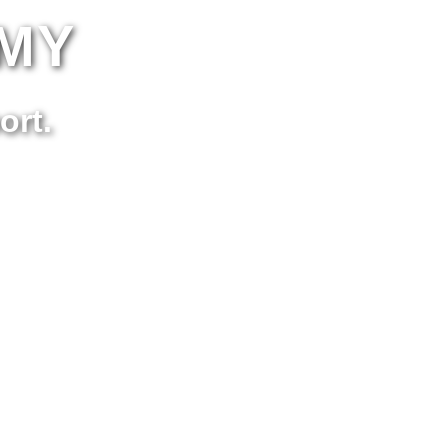
MY
rt.