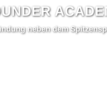
OUNDER ACADE
ündung neben dem Spitzenspo