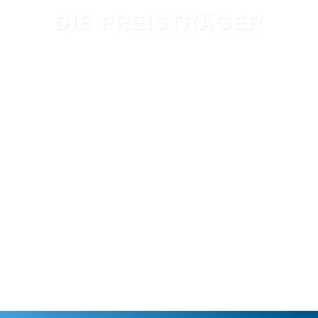
DIE PREISTRÄGER
INTEGRITÄT: Hans-Wilhelm Gäb
VERANTWORTUNG: Verena Bentele
LEISTUNG: Fabian Hambüchen